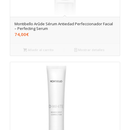
Montibello Arûde Sérum Antiedad Perfeccionador Facial
– Perfecting Serum
74,00
€
Añadir al carrito
Mostrar detalles