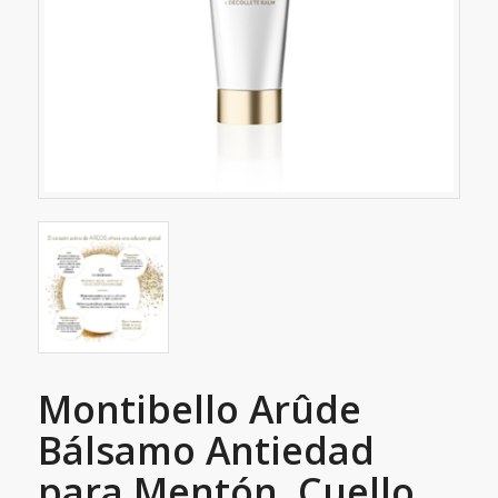
Montibello Arûde
Bálsamo Antiedad
para Mentón, Cuello,